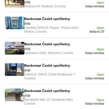
ATM
Open
Modrava 63, Modrava, Czechia
today nonstop
Bankomat České spořitelny
ATM
Libušská 319/126, Prague - Praha-Libuš -
Open
Písnice, Czechia
today to 20
Bankomat České spořitelny
ATM
Open
Agrikolovo 1036, Jáchymov, Czechia
today nonstop
Bankomat České spořitelny
ATM
Lidická tř. 439/78, České Budějovice 7,
Open
Czechia
today nonstop
Bankomat České spořitelny
ATM
Špindlerův Mlýn 10, Špindlerův Mlýn,
Open
Czechia
today nonstop