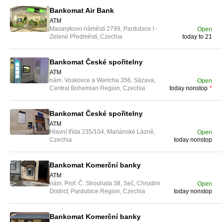
Bankomat Air Bank
ATM
Masarykovo náměstí 2799, Pardubice I -
Open
Zelené Předměstí, Czechia
today to 21
Bankomat České spořitelny
ATM
nám. Voskovce a Wericha 356, Sázava,
Open
Central Bohemian Region, Czechia
today nonstop
*
Bankomat České spořitelny
ATM
Hlavní třída 235/104, Mariánské Lázně,
Open
Czechia
today nonstop
Bankomat Komerční banky
ATM
nám. Prof. Č. Strouhala 38, Seč, Chrudim
Open
District, Pardubice Region, Czechia
today nonstop
Bankomat Komerční banky