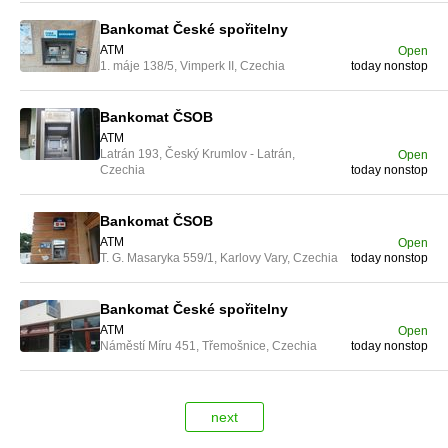
Bankomat České spořitelny
ATM
Open
1. máje 138/5, Vimperk II, Czechia
today nonstop
Bankomat ČSOB
ATM
Latrán 193, Český Krumlov - Latrán,
Open
Czechia
today nonstop
Bankomat ČSOB
ATM
Open
T. G. Masaryka 559/1, Karlovy Vary, Czechia
today nonstop
Bankomat České spořitelny
ATM
Open
Náměstí Míru 451, Třemošnice, Czechia
today nonstop
next