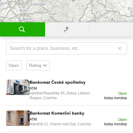
Open
Rating
Bankomat České spořitelny
ATM
náměstí Republiky 45, Doksy, Liberec
Open
Region, Czechia
today nonstop
Bankomat Komerční banky
ATM
Open
Náměstí 21, Vranov nad Dyjí, Czechia
today nonstop